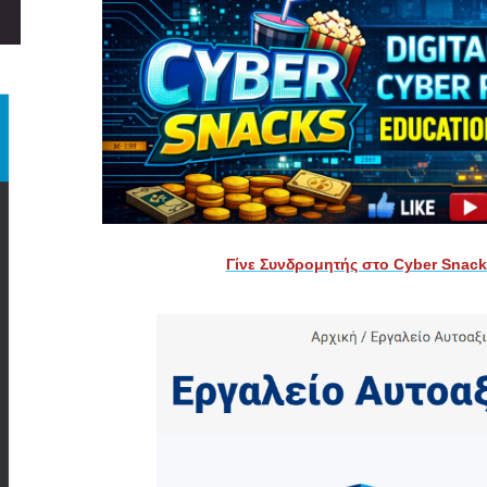
Γίνε Συνδρομητής στο Cyber Snac