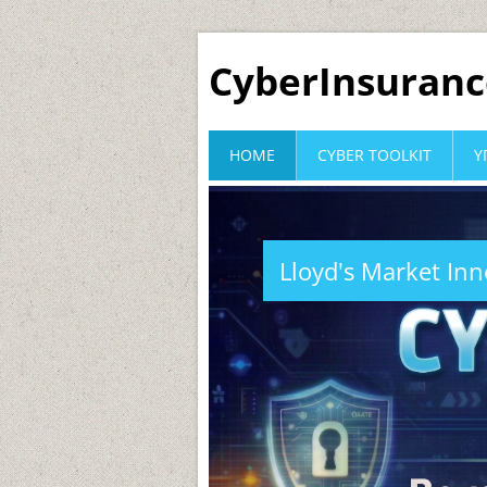
CyberInsuranc
HOME
CYBER TOOLKIT
Υ
Lloyd's Market In