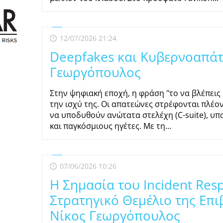
12/07/2026 21:24
Deepfakes και Κυβερνοαπάτε
Γεωργόπουλος
Στην ψηφιακή εποχή, η φράση "το να βλέπεις ε
την ισχύ της. Οι απατεώνες στρέφονται πλέον
να υποδυθούν ανώτατα στελέχη (C-suite), υπ
και παγκόσμιους ηγέτες. Με τη...
07/06/2026 10:26
Η Σημασία του Incident Resp
Στρατηγικό Θεμέλιο της Επι
Νίκος Γεωργόπουλος