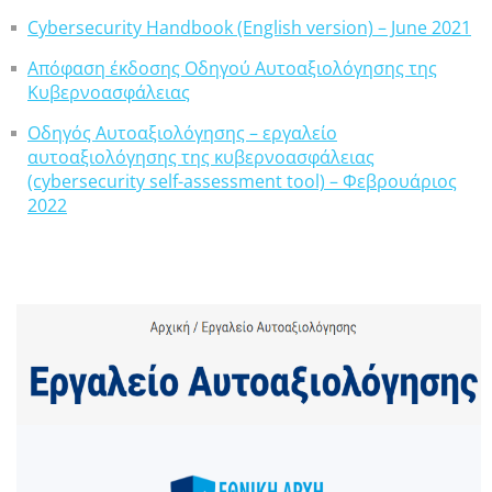
Cybersecurity Handbook (English version) – June 2021
Απόφαση έκδοσης Οδηγού Αυτοαξιολόγησης της
Κυβερνοασφάλειας
Οδηγός Αυτοαξιολόγησης – εργαλείο
αυτοαξιολόγησης της κυβερνοασφάλειας
(cybersecurity self-assessment tool) – Φεβρουάριος
2022