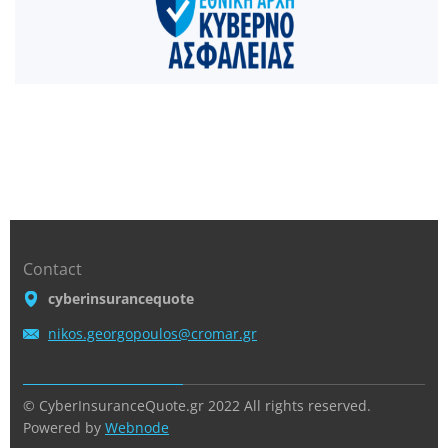
Contact
cyberinsurancequote
nikos.ge
orgopoul
os@croma
r.gr
© CyberInsuranceQuote.gr 2022 All rights reserved.
Powered by
Webnode