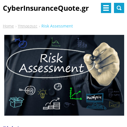
CyberInsuranceQuote.gr
Home
Υπηρεσιες
Risk Assessment