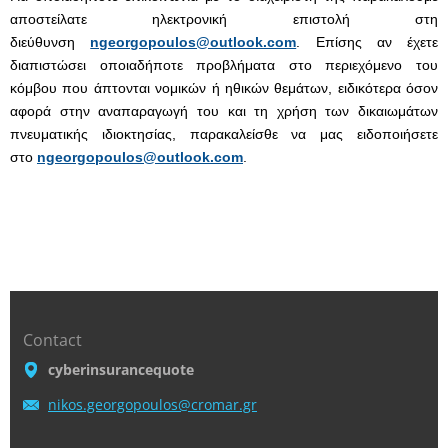
αποστείλατε ηλεκτρονική επιστολή στη
διεύθυνση
ngeorgopoulos@outlook.com
. Επίσης αν έχετε
διαπιστώσει οποιαδήποτε προβλήματα στο περιεχόμενο του
κόμβου που άπτονται νομικών ή ηθικών θεμάτων, ειδικότερα όσον
αφορά στην αναπαραγωγή του και τη χρήση των δικαιωμάτων
πνευματικής ιδιοκτησίας, παρακαλείσθε να μας ειδοποιήσετε
στο
ngeorgopoulos@outlook.com
.
Contact
cyberinsurancequote
nikos.ge
orgopoul
os@croma
r.gr