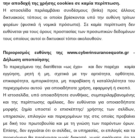
την αποδοχή της χρήσης cookies σε καμία περίπτωση.
Η ιστοσελίδα περιλαμβάνει συνδέσμους (links) προς άλλους
δικτυακούς τόπους οι οποίοι βρίσκονται υπό την ευθύνη τρίτων
φορέων (φυσικά ή νομικά πρόσωπα). Σε καμία περίπτωση δεν
ευθύνεται για τους όρους προστασίας των προσωπικών δεδομένων
τους οποίους αυτοί οι δικτυακοί τόποι ακολουθούν.
Περιορισμός ευθύνης της
www
.
cyberinsurancequote
.gr
-
Δήλωση αποποίησης
Το περιεχόμενο της διατίθεται «ως έχει» και δεν παρέχει καμία
εγγύηση, ρητή ή μη, σχετικά με την αρτιότητα, ορθότητα,
επικαιρότητα, εμπορικότητα, μη παραβίαση ή καταλληλότητα του
περιεχομένου αυτού για οποιαδήποτε χρήση, εφαρμογή ή σκοπό.
Η ιστοσελίδα, υπό οποιεσδήποτε συνθήκες, συμπεριλαμβανομένης
και της περίπτωσης αμέλειας, δεν ευθύνεται για οποιασδήποτε
μορφής ζημία υποστεί ο επισκέπτης/ χρήστης των σελίδων,
υπηρεσιών, επιλογών και περιεχομένων της στις οποίες προβαίνει
με δική του πρωτοβουλία και με τη γνώση των παρόντων όρων.
Επίσης, δεν εγγυάται ότι οι σελίδες, οι υπηρεσίες, οι επιλογές και τα
περιεχόμενα θα παρέχονται χωρίς διακοπή, χωρίς σφάλματα, ότι τα