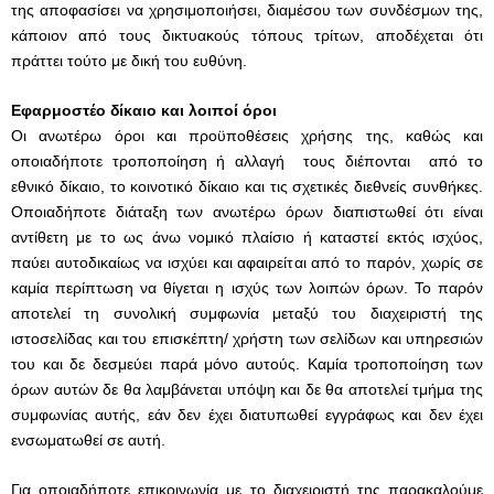
της αποφασίσει να χρησιμοποιήσει, διαμέσου των συνδέσμων της,
κάποιον από τους δικτυακούς τόπους τρίτων, αποδέχεται ότι
πράττει τούτο με δική του ευθύνη.
Εφαρμοστέο δίκαιο και λοιποί όροι
Οι ανωτέρω όροι και προϋποθέσεις χρήσης της, καθώς και
οποιαδήποτε τροποποίηση ή αλλαγή τους διέπονται από το
εθνικό δίκαιο, το κοινοτικό δίκαιο και τις σχετικές διεθνείς συνθήκες.
Οποιαδήποτε διάταξη των ανωτέρω όρων διαπιστωθεί ότι είναι
αντίθετη με το ως άνω νομικό πλαίσιο ή καταστεί εκτός ισχύος,
παύει αυτοδικαίως να ισχύει και αφαιρείται από το παρόν, χωρίς σε
καμία περίπτωση να θίγεται η ισχύς των λοιπών όρων. Το παρόν
αποτελεί τη συνολική συμφωνία μεταξύ του διαχειριστή της
ιστοσελίδας και του επισκέπτη/ χρήστη των σελίδων και υπηρεσιών
του και δε δεσμεύει παρά μόνο αυτούς. Καμία τροποποίηση των
όρων αυτών δε θα λαμβάνεται υπόψη και δε θα αποτελεί τμήμα της
συμφωνίας αυτής, εάν δεν έχει διατυπωθεί εγγράφως και δεν έχει
ενσωματωθεί σε αυτή.
Για οποιαδήποτε επικοινωνία με το διαχειριστή της παρακαλούμε