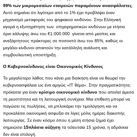
99% των μικρομεσαίων εταιρειών παραμένουν ανασφάλιστες
.
Αυτό σημαίνει ότι λιγότερο από το 1% έχει προβλέψει έναν
μηχανισμό μεταφοράς του ψηφιακού κινδύνου. Στην Ελληνική
αγορά η εξυπηρέτηση των επιχειρηματικών κινδύνων με ετήσιο
όριο κάλυψης άνω του €1.000.000 γίνεται από μεσίτες και
ανεξάρτητους πράκτορες σε ποσοστό άνω του 85%, καθώς οι
μεγάλοι κίνδυνοι απαιτούν την κατάλληλη ανάλυση και
συμβουλευτική υποστήριξη.
Ο Κυβερνοκίνδυνος είναι Οικονομικός Κίνδυνος
Το μεγαλύτερο λάθος που κάνει μια διοίκηση είναι να θεωρεί την
κυβερνοασφάλεια ως ένα αμιγώς «IT θέμα». Στην πραγματικότητα,
πρόκειται για έναν
κρίσιμο οικονομικό κίνδυνο
που απειλεί άμεσα
τη ρευστότητα και τη λειτουργική συνέχεια. Μια επίθεση μπορεί να
παγώσει τις πωλήσεις, να μπλοκάρει την τιμολόγηση και να
προκαλέσει οικονομική ασφυξία σε λίγες μόλις ημέρες διακοπής
λειτουργίας. Σε έναν κόσμο όπου η μέση ετήσια ζημιά έχει
σημειώσει
15πλάσια αύξηση
τα τελευταία 15 χρόνια, η αδράνεια
δεν είναι επιλογή.