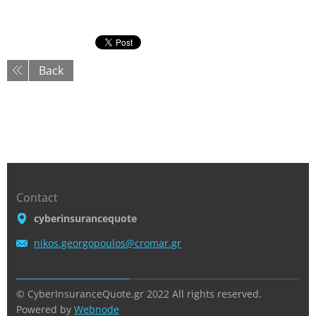
Back
Contact
cyberinsurancequote
nikos.ge
orgopoul
os@croma
r.gr
© CyberInsuranceQuote.gr 2022 All rights reserved.
Powered by
Webnode