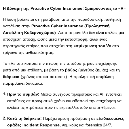
Η Δύναμη της Proactive
Cyber
Insurance
: Σμικρύνοντας το «V
»
Η λύση βρίσκεται στη μετάβαση από την παραδοσιακή, παθητική
ασφάλιση στην
Proactive
Cyber
Insurance
(Προληπτική
Ασφάλιση Κυβερνοχώρου)
. Αυτό το μοντέλο δεν είναι απλώς μια
υπόσχεση αποζημίωσης μετά την καταστροφή, αλλά ένας
στρατηγικός εταίρος που στοχεύει στη
«σμίκρυνση του
V
»
στο
τρίγωνο της ανθεκτικότητας.
Το «V» οπτικοποιεί την πτώση της απόδοσης μιας επιχείρησης
μετά από μια επίθεση, με βάση το
βάθος
(μέγεθος ζημιάς) και τη
διάρκεια
(χρόνος αποκατάστασης). Η προληπτική ασφάλιση
παρεμβαίνει δυναμικά:
Πριν το συμβάν:
Μέσω συνεχούς τηλεμετρίας και AI, εντοπίζει
ευπάθειες σε πραγματικό χρόνο και ειδοποιεί την επιχείρηση να
κλείσει τις «τρύπες» πριν τις εκμεταλλευτούν οι επιτιθέμενοι.
Κατά τη διάρκεια:
Παρέχει άμεση πρόσβαση σε
εξειδικευμένες
ομάδες
Incident
Response
, νομικούς και forensics 24/7,