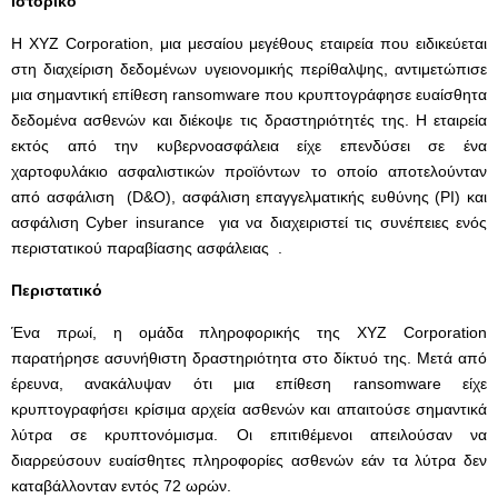
Ιστορικό
Η XYZ Corporation, μια μεσαίου μεγέθους εταιρεία που ειδικεύεται
στη διαχείριση δεδομένων υγειονομικής περίθαλψης, αντιμετώπισε
μια σημαντική επίθεση ransomware που κρυπτογράφησε ευαίσθητα
δεδομένα ασθενών και διέκοψε τις δραστηριότητές της. Η εταιρεία
εκτός από την κυβερνοασφάλεια είχε επενδύσει σε ένα
χαρτοφυλάκιο ασφαλιστικών προϊόντων το οποίο αποτελούνταν
από ασφάλιση (D&O), ασφάλιση επαγγελματικής ευθύνης (PI) και
ασφάλιση Cyber insurance για να διαχειριστεί τις συνέπειες ενός
περιστατικού παραβίασης ασφάλειας .
Περιστατικό
Ένα πρωί, η ομάδα πληροφορικής της XYZ Corporation
παρατήρησε ασυνήθιστη δραστηριότητα στο δίκτυό της. Μετά από
έρευνα, ανακάλυψαν ότι μια επίθεση ransomware είχε
κρυπτογραφήσει κρίσιμα αρχεία ασθενών και απαιτούσε σημαντικά
λύτρα σε κρυπτονόμισμα. Οι επιτιθέμενοι απειλούσαν να
διαρρεύσουν ευαίσθητες πληροφορίες ασθενών εάν τα λύτρα δεν
καταβάλλονταν εντός 72 ωρών.