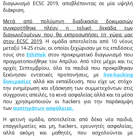
διαγωνισμό ECSC 2019, αποβλέποντας σε μία υψηλή
διάκριση.
Μετά από πολύμηνη διαδικασία δοκιμασιών
συγκροτήθηκε πλέον η τελική δεκάδα των
διαγωνιζομένων που θα εκπροσωπήσει τη χώρα μας
στον
ECSC
2019
. Η ομάδα αποτελείται από 10 νέους
μεταξύ 14-25 ετών, οι οποίοι ξεχώρισαν με τις επιδόσεις
τους στο
EthiHak
στον προκριματικό διαγωνισμό που
πραγματοποιήθηκε τον Απρίλιο. Από τότε μέχρι και τις
αρχές Σεπτεμβρίου, όλα τα παιδιά που προκρίθηκαν
ξεκίνησαν εντατικές προπονήσεις, με
live
-
hacking
δοκιμασίες
αλλά και εκπαίδευση, που είχε ως στόχο
την ενημέρωση και εξάσκηση των συμμετεχόντων στις
σύγχρονες απειλές, τα κενά ασφαλείας αλλά και τα μέσα
που χρησιμοποιούν οι hackers για την παράκαμψη
των
συστημάτων ασφάλειας.
Η φετινή ομάδα, αποτελείται από δέκα νέα παιδιά,
επαγγελματίες και μη, hackers, ερευνητές ασφαλείας,
αλλά ακόμη και μαθητές, που ασχολούνται με