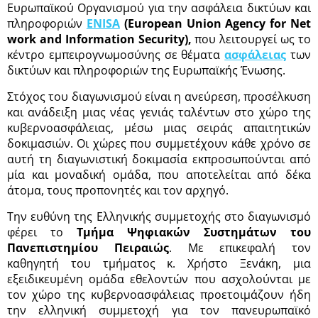
Ευρωπαϊκού Οργανισμού για την ασφάλεια δικτύων και
πληροφοριών
ENISA
(
European Union Agency for Net
work and Information Security
),
που λειτουργεί ως το
κέντρο εμπειρογνωμοσύνης σε θέματα
ασφάλειας
των
δικτύων και πληροφοριών της Ευρωπαϊκής Ένωσης.
Στόχος του διαγωνισμού είναι η ανεύρεση, προσέλκυση
και ανάδειξη μιας νέας γενιάς ταλέντων στο χώρο της
κυβερνοασφάλειας, μέσω μιας σειράς απαιτητικών
δοκιμασιών. Οι χώρες που συμμετέχουν κάθε χρόνο σε
αυτή τη διαγωνιστική δοκιμασία εκπροσωπούνται από
μία και μοναδική ομάδα, που αποτελείται από δέκα
άτομα, τους προπονητές και τον αρχηγό.
Την ευθύνη της Ελληνικής συμμετοχής στο διαγωνισμό
φέρει το
Τμήμα Ψηφιακών Συστημάτων του
Πανεπιστημίου Πειραιώς
. Με επικεφαλή τον
καθηγητή του τμήματος κ. Χρήστο Ξενάκη, μια
εξειδικευμένη ομάδα εθελοντών που ασχολούνται με
τον χώρο της κυβερνοασφάλειας προετοιμάζουν ήδη
την ελληνική συμμετοχή για τον πανευρωπαϊκό