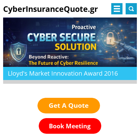
CyberInsuranceQuote.gr
Lloyd's Market Innovation Award 2016