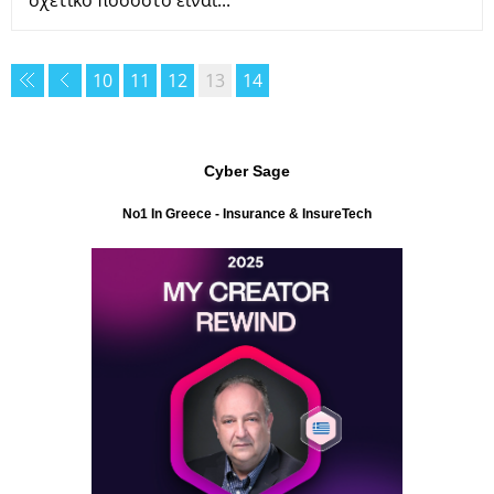
σχετικό ποσοστό είναι...
10
11
12
13
14
Cyber Sage
No1 In Greece - Insurance & InsureTech