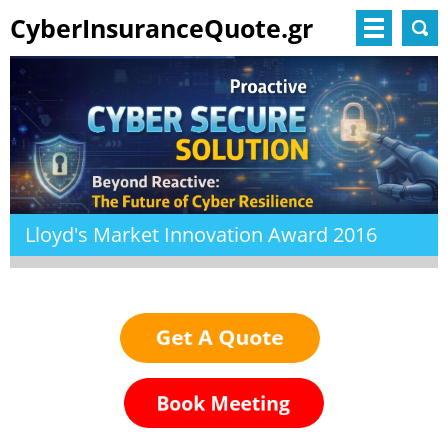
CyberInsuranceQuote.gr
Lloyd's Market Innovation Award 2016