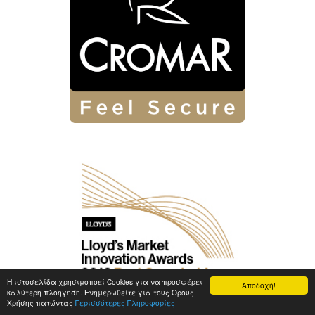
Η ιστοσελίδα χρησιμοποεί Cookies για να προσφέρει
Αποδοχή!
καλύτερη πλοήγηση. Ενημερωθείτε για τους Όρους
Χρήσης πατώντας
Περισσότερες Πληροφορίες