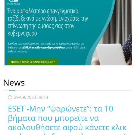
News
29/09/2023 09:14
ESET -Μην “ψαρώνετε”: τα 10
βήματα που μπορείτε να
ακολουθήσετε αφού κάνετε κλικ