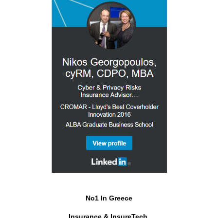
No1 In Greece
Insurance & InsureTech